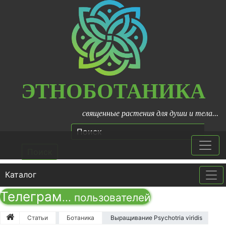
ЭТНОБОТАНИКА
священные растения для души и тела...
Поиск
Каталог
Tog
Телеграм
...
пользователей
Статьи
Ботаника
Выращивание Psychotria viridis