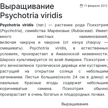
Выращивание
11 февраля 2012
Psychotria viridis
Psychotria viridis
(лат.)
— растение рода Психотри
(
Psychotria
), семейства Мареновые (
Rubiaceae
). Имеет
много местных наименований,
включая чакруна и чакрона (от кечуа
chaqruy
смешивать). Psychotria viridis, в естественных
условиях, произрастает в Амазонской низменности.
Широко культивируется по всей Америке. Психотрия –
это вечнозеленое тропическое деревце или кустарник,
растущий на открытом солнце с небольшим
затенением. Листья большие(около 24 см в длину) и
овальные. Красные ягоды содержат небольшие
коричневатые семена. Психотрия обычно
произрастает в очень богатых и плодородных почвах.
Выращивание