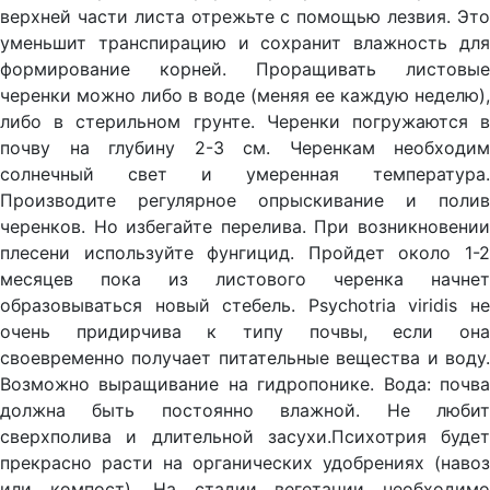
верхней части листа отрежьте с помощью лезвия. Это
уменьшит транспирацию и сохранит влажность для
формирование корней. Проращивать листовые
черенки можно либо в воде (меняя ее каждую неделю),
либо в стерильном грунте. Черенки погружаются в
почву на глубину 2-3 см. Черенкам необходим
солнечный свет и умеренная температура.
Производите регулярное опрыскивание и полив
черенков. Но избегайте перелива. При возникновении
плесени используйте фунгицид. Пройдет около 1-2
месяцев пока из листового черенка начнет
образовываться новый стебель. Psychotria viridis не
очень придирчива к типу почвы, если она
своевременно получает питательные вещества и воду.
Возможно выращивание на гидропонике. Вода: почва
должна быть постоянно влажной. Не любит
сверхполива и длительной засухи.Психотрия будет
прекрасно расти на органических удобрениях (навоз
или компост). На стадии вегетации необходимо