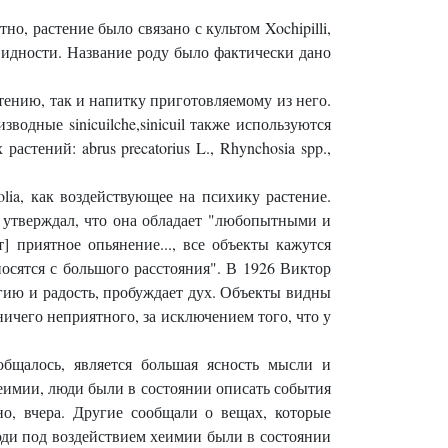
, растение было связано с культом Xochipilli,
овидности. Название роду было фактически дано
стению, так и напитку приготовляемому из него.
зводные sinicuilche,sinicuil также используются
тений: abrus precatorius L., Rhynchosia spp.,
olia, как воздействующее на психику растение.
 утверждал, что она обладает "любопытными и
] приятное опьянение..., все объекты кажутся
носятся с большого расстояния". В 1926 Виктор
ргию и радость, пробуждает дух. Объекты видны
 ничего неприятного, за исключением того, что у
бщалось, является большая ясность мысли и
хеимии, люди были в состоянии описать события
но, вчера. Другие сообщали о вещах, которые
люди под воздействием хеимии были в состоянии