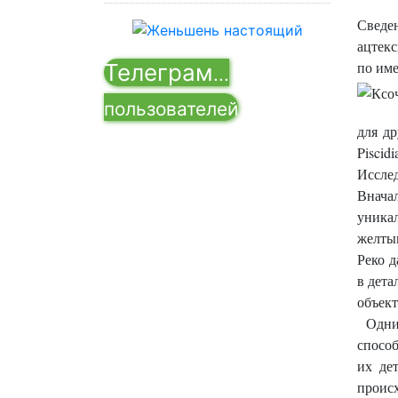
Сведен
ацтекс
по име
Телеграм
...
пользователей
для др
Piscidi
Исслед
Внача
уникал
желтым
Реко д
в дета
объект
Одни
способ
их де
происх