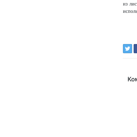
из лис
исполь
Ко