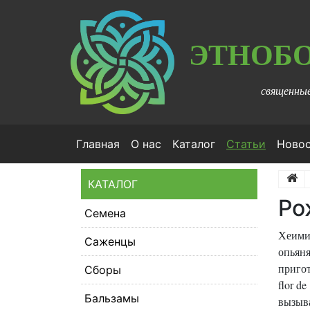
ЭТНОБ
священные
(current
Главная
О нас
Каталог
Статьи
Ново
КАТАЛОГ
Ро
Семена
Хеими
Саженцы
опьян
пригот
Сборы
flor d
Бальзамы
вызыв