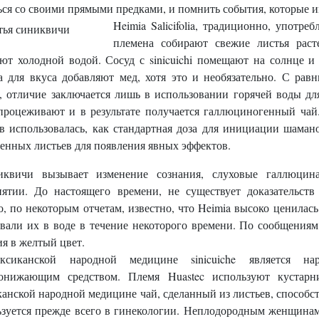
ся со своими прямыми предками, и помнить события, которые и
Heimia Salicifolia, традиционно, употр
племена собирают свежие листья раст
ют холодной водой. Сосуд с sinicuichi помещают на солнце и
а для вкуса добавляют мед, хотя это и необязательно. С ра
, отличие заключается лишь в использовании горячей воды для
 процеживают и в результате получается галлюциногенный ча
ев использовалась, как стандартная доза для инициации шаман
енных листьев для появления явных эффектов.
иквичи вызывает изменение сознания, слуховые галлюцин
ятии. До настоящего времени, не существует доказательств р
, по некоторым отчетам, известно, что Heimia высоко ценилас
ивали их в воде в течение некоторого времени. По сообщения
я в желтый цвет.
сиканской народной медицине sinicuiche является на
онижающим средством. Племя Huastec используют кустарн
анской народной медицине чай, сделанный из листьев, способств
зуется прежде всего в гинекологии. Неплодородным женщинам,