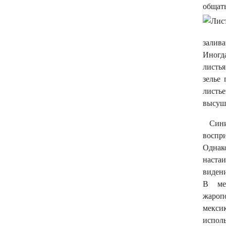
общать
залива
Иногд
листья
зелье
листь
высуш
Син
воспри
Однако
наста
видени
В мек
жароп
мексик
исполь