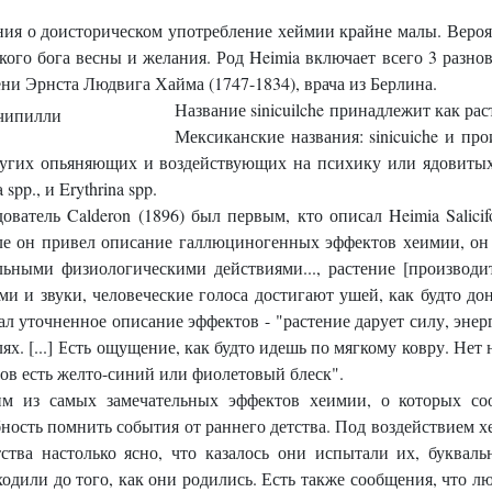
ия о доисторическом употребление хеймии крайне малы. Вероятно
кого бога весны и желания. Род Heimia включает всего 3 разн
ни Эрнста Людвига Хайма (1747-1834), врача из Берлина.
Название sinicuilche принадлежит как ра
Мексиканские названия: sinicuiche и прои
угих опьяняющих и воздействующих на психику или ядовитых рас
a spp., и Erythrina spp.
ователь Calderon (1896) был первым, кто описал Heimia Salicif
ле он привел описание галлюциногенных эффектов хеимии, он
ьными физиологическими действиями..., растение [производит
и и звуки, человеческие голоса достигают ушей, как будто до
ал уточненное описание эффектов - "растение дарует силу, эне
лях. [...] Есть ощущение, как будто идешь по мягкому ковру. Нет
ов есть желто-синий или фиолетовый блеск".
м из самых замечательных эффектов хеимии, о которых соо
ность помнить события от раннего детства. Под воздействием 
тства настолько ясно, что казалось они испытали их, букваль
одили до того, как они родились. Есть также сообщения, что 