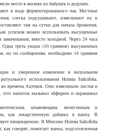
мели место в жизнях их бабушек и дедушек.
ебляют в виде ферментированного чая. Местные
ения, слегка подсушивают, измельчают их и
 оставляют там на сутки для начала брожения.
вным успехом можно использовать высушенные
 замачивания, вместо холодной. Через 24 часа
й. Одна треть унции (10 граммов) высушенных
ов, но по сообщениям, необходимо 14 граммов
ации и умеренное изменение в визуальном
итуального использования Heimia Salicifolia.
ь во времена Ацтеков. Они измельчали листья и
м, этот напиток вызывал эйфорию и окрашивал
ркотическим, опьяняющим, мочегонным и
ик, как лекарственную добавку в ванну. В
ует пищеварению. В Мексике Heimia Salicifolia
 как говорят, помогает ванна, подготовленная