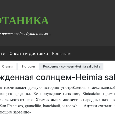
ОТАНИКА
 растения для души и тела...
)
сти
Оплата и доставка
Контакты
Статьи
История
Рожденная солнцем-Heimia salicifolia
жденная солнцем-Heimia sali
я насчитывает долгую историю употребления в мексиканской
яющего средства. Ее популярное название, Sinicuiche, прим
овляемого из него. Хеимия имеет множество народных названий, 
e San Francisco, granadillo, hanchinoli, и xonoxhilli. Ацтеки счи
ающим забвение»