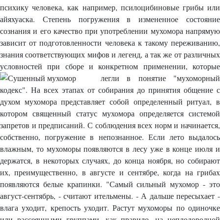
психику человека, как например, псилоцибиновые грибы или
айяхуаска. Степень погружения в измененное состояние
сознания и его качество при употреблении мухомора напрямую
зависит от подготовленности человека к такому переживанию,
знания соответствующих мифов и легенд, а так же от различных
условностей при сборе и конкретном применении, которые
легли в понятие "мухоморный
кодекс". На всех этапах от собирания до принятия общение с
духом мухомора представляет собой определенный ритуал, в
котором священный статус мухомора определяется системой
запретов и предписаний. С соблюдения всех норм и начинается,
собственно, погружение в непознанное. Если лето выдалось
влажным, то мухоморы появляются в лесу уже в конце июля и
держатся, в некоторых случаях, до конца ноября, но собирают
их, преимущественно, в августе и сентябре, когда на грибах
появляются белые крапинки. "Самый сильный мухомор - это
август-сентябрь, - считают ительмены. - А дальше пересыхает -
влага уходит, крепость уходит. Растут мухоморы по одиночке
или рассеянными группами, как правило, на неплодородной