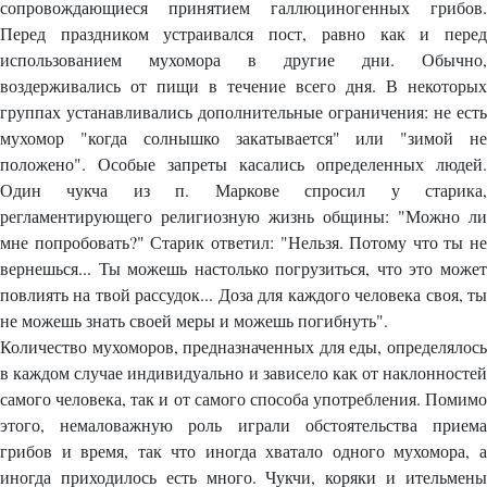
сопровождающиеся принятием галлюциногенных грибов.
Перед праздником устраивался пост, равно как и перед
использованием мухомора в другие дни. Обычно,
воздерживались от пищи в течение всего дня. В некоторых
группах устанавливались дополнительные ограничения: не есть
мухомор "когда солнышко закатывается" или "зимой не
положено". Особые запреты касались определенных людей.
Один чукча из п. Маркове спросил у старика,
регламентирующего религиозную жизнь общины: "Можно ли
мне попробовать?" Старик ответил: "Нельзя. Потому что ты не
вернешься... Ты можешь настолько погрузиться, что это может
повлиять на твой рассудок... Доза для каждого человека своя, ты
не можешь знать своей меры и можешь погибнуть".
Количество мухоморов, предназначенных для еды, определялось
в каждом случае индивидуально и зависело как от наклонностей
самого человека, так и от самого способа употребления. Помимо
этого, немаловажную роль играли обстоятельства приема
грибов и время, так что иногда хватало одного мухомора, а
иногда приходилось есть много. Чукчи, коряки и ительмены