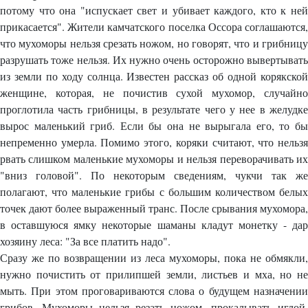
потому что она "испускает свет и убивает каждого, кто к ней
прикасается". Жители камчатского поселка Оссора соглашаются,
что мухоморы нельзя срезать ножом, но говорят, что и грибницу
разрушать тоже нельзя. Их нужно очень осторожно вывертывать
из земли по ходу солнца. Известен рассказ об одной корякской
женщине, которая, не почистив сухой мухомор, случайно
проглотила часть грибницы, в результате чего у нее в желудке
вырос маленький гриб. Если бы она не вырыгала его, то бы
непременно умерла. Помимо этого, коряки считают, что нельзя
рвать слишком маленькие мухоморы и нельзя переворачивать их
"вниз головой". По некоторым сведениям, чукчи так же
полагают, что маленькие грибы с большим количеством белых
точек дают более выраженный транс. После срывания мухомора,
в оставшуюся ямку некоторые шаманы кладут монетку - дар
хозяину леса: "За все платить надо".
Сразу же по возвращении из леса мухоморы, пока не обмякли,
нужно почистить от прилипшей земли, листьев и мха, но не
мыть. При этом проговариваются слова о будущем назначении
грибов. Мухоморы нельзя резать ножом, прокалывать иглой,