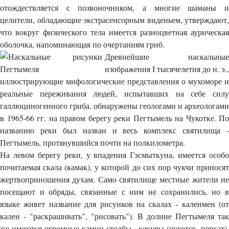
отождествляется с позвоночником, а многие шаманы и
целители, обладающие экстрасенсорным виденьем, утверждают,
что вокруг физического тела имеется разноцветная аурическая
оболочка, напоминающая по очертаниям гриб.
Древнейшие наскальные
изображения I тысячелетия до н. э.,
иллюстрирующие мифологические представления о мухоморе и
реальные переживания людей, испытавших на себе силу
галлюциногенного гриба, обнаружены геологами и археологами
в 1965-66 гг. на правом берегу реки Пегтымель на Чукотке. По
названию реки был назван и весь комплекс святилища -
Пегтымель, протянувшийся почти на полкилометра.
На левом берегу реки, у впадения Гэсмыткуна, имеется особо
почитаемая скала (камак), у которой до сих пор чукчи приносят
жертвоприношения духам. Само святилище местные жители не
посещают и обряды, связанные с ним не сохранились, но в
языке живет название для рисунков на скалах - каленмен (от
кален - "раскрашивать", "рисовать"). В долине Пегтымеля так
же имеются огромные камни-столбы - кекуры (чукотск. перкат),