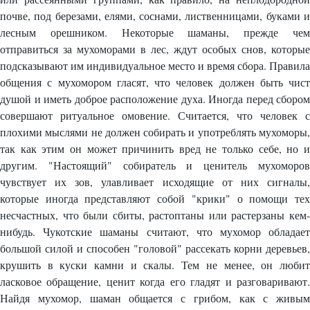
почве, под березами, елями, соснами, лиственницами, буками и
лесным орешником. Некоторые шаманы, прежде чем
отправиться за мухоморами в лес, ждут особых снов, которые
подсказывают им индивидуальное место и время сбора. Правила
общения с мухомором гласят, что человек должен быть чист
душой и иметь доброе расположение духа. Иногда перед сбором
совершают ритуальное омовение. Считается, что человек с
плохими мыслями не должен собирать и употреблять мухоморы,
так как этим он может причинить вред не только себе, но и
другим. "Настоящий" собиратель и ценитель мухоморов
чувствует их зов, улавливает исходящие от них сигналы,
которые иногда представляют собой "крики" о помощи тех
несчастных, что были сбиты, растоптаны или растерзаны кем-
нибудь. Чукотские шаманы считают, что мухомор обладает
большой силой и способен "головой" рассекать корни деревьев,
крушить в куски камни и скалы. Тем не менее, он любит
ласковое обращение, ценит когда его гладят и разговаривают.
Найдя мухомор, шаман общается с грибом, как с живым