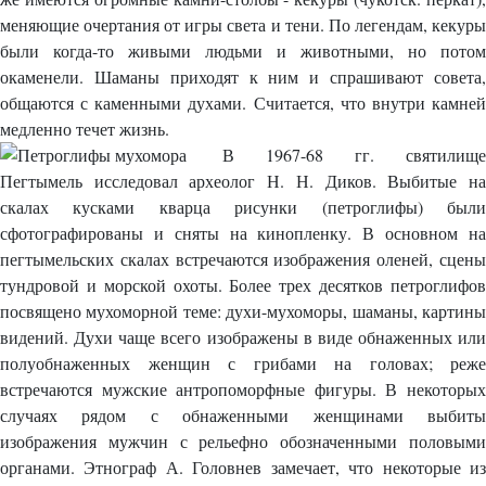
меняющие очертания от игры света и тени. По легендам, кекуры
были когда-то живыми людьми и животными, но потом
окаменели. Шаманы приходят к ним и спрашивают совета,
общаются с каменными духами. Считается, что внутри камней
медленно течет жизнь.
В 1967-68 гг. святилище
Пегтымель исследовал археолог Н. Н. Диков. Выбитые на
скалах кусками кварца рисунки (петроглифы) были
сфотографированы и сняты на кинопленку. В основном на
пегтымельских скалах встречаются изображения оленей, сцены
тундровой и морской охоты. Более трех десятков петроглифов
посвящено мухоморной теме: духи-мухоморы, шаманы, картины
видений. Духи чаще всего изображены в виде обнаженных или
полуобнаженных женщин с грибами на головах; реже
встречаются мужские антропоморфные фигуры. В некоторых
случаях рядом с обнаженными женщинами выбиты
изображения мужчин с рельефно обозначенными половыми
органами. Этнограф А. Головнев замечает, что некоторые из