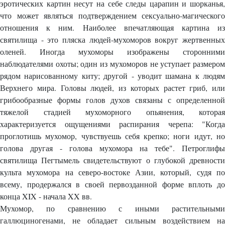
эротических картин несут на себе следы царапин и шорканья,
что может являться подтверждением сексуально-магического
отношения к ним. Наиболее впечатляющая картина из
святилища - это пляска людей-мухоморов вокруг жертвенных
оленей. Иногда мухоморы изображены сторонними
наблюдателями охоты; один из мухоморов не уступает размером
рядом нарисованному киту; другой - уводит шамана к людям
Верхнего мира. Головы людей, из которых растет гриб, или
грибообразные формы голов духов связаны с определенной
тяжелой стадией мухоморного опьянения, которая
характеризуется ощущениями распирания черепа: "Когда
проглотишь мухомор, чувствуешь себя крепко; ноги идут, но
голова другая - голова мухомора на тебе". Петроглифы
святилища Пегтымель свидетельствуют о глубокой древности
культа мухомора на северо-востоке Азии, который, судя по
всему, продержался в своей первозданной форме вплоть до
конца XIX - начала XX вв.
Мухомор, по сравнению с иными растительными
галлюциногенами, не обладает сильным воздействием на