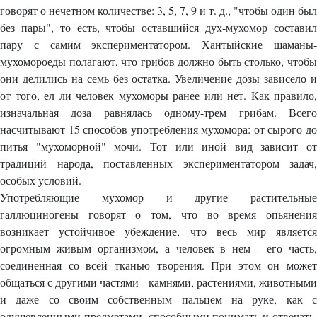
говорят о нечетном количестве: 3, 5, 7, 9 и т. д., "чтобы один был
без пары", то есть, чтобы оставшийся дух-мухомор составил
пару с самим экспериментатором. Хантыйские шаманы-
мухомороеды полагают, что грибов должно быть столько, чтобы
они делились на семь без остатка. Увеличение дозы зависело и
от того, ел ли человек мухоморы ранее или нет. Как правило,
изначальная доза равнялась одному-трем грибам. Всего
насчитывают 15 способов употребления мухомора: от сырого до
питья "мухоморной" мочи. Тот или иной вид зависит от
традиций народа, поставленных экспериментатором задач,
особых условий.
Употребляющие мухомор и другие растительные
галлюциногены говорят о том, что во время опьянения
возникает устойчивое убеждение, что весь мир является
огромным живым организмом, а человек в нем - его часть,
соединенная со всей тканью творения. При этом он может
общаться с другими частями - камнями, растениями, животными
и даже со своим собственным пальцем на руке, как с
одушевленными предметами, способными понимать и отвечать.