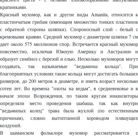
крапинками.
Красный мухомор, как и другие виды Amanita, относится к
пластинчатым грибам (имеющим множество тонких пластинок
с обратной стороны шляпки). Спороносный слой - белый с
кремовыми краями. Средний мухомор с диаметром шляпки 7 см
дает около 575 миллионов спор. Встречается красный мухомор
повсеместно, исключая Южную Америку и Австралию и
образует симбиоз с березой и елью. Несколько мухоморов могут
создавать, так называемые "ведьмины кольца". При
благоприятных условиях такие кольца могут достигать больших
размеров, до 200 метров в диаметре, и иметь возраст несколько
сотен лет. Во времена "охоты на ведьм", в средневековье и в
начале эпохи Возрождения, по таким кругам инквизиторы
определяли место проведения шабаша, так как внутри
"ведьминых колец" трава была жухлой (по естественным
причинам), словно вытоптанной хороводом пляшущих
колдуний.
В шаманском фольклоре мухомор рассматривается с