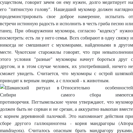
существом, говорит зачем он ему нужен, долго медитирует на
его "пятнистую голову". Нашедший мухомор должен наглядно
продемонстрировать свое доброе намерение, испытать от
встречи истинную радость и исполнить в честь гриба песню или
танец. При обнаружении мухомора, согласно "кодексу" нужно
посмотреть: есть ли у него семья. Всех собирают в одну связку и
никогда не смешивают с мухоморами, найденными в другом
месте. Чукотские старожилы говорят, что при невыполнении
этого условия "разные" мухоморы начнут бороться друг с
другом, и в этом случае человек, их употребивший, ничего не
сможет увидеть. Считается, что мухоморы с острой шляпкой
приводят к верным людям, а с плоской - к животным.
Относительно особенностей
самого сбора имеются
противоречия. Пегтымельские чукчи утверждают, что мухомор
должен быть не сорван и не срезан, а аккуратно выкопан вместе
с корнем деревянной палочкой. Это напоминает действия при
сборе другого галлюциногена - корня мандрагоры (Atropa
mandragora). Считалось опасным брать мандрагору руками,