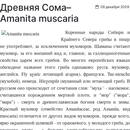
Древняя Сома–
08 декабря 2009
Amanita muscaria
Коренные народы Сибири и
Крайнего Севера грибы в пищу
не употребляют, за исключением мухоморов. Шаманы считают
мухомор, за его внешний вид и, главное, за галлюциногенные
свойства царем всех грибов. Во многих европейских языках
обиходное название этого гриба одинаково: русск. мухомор,
английск. Fly agaric летающий агарик), французск. Tue-mouche
(мухобой), немецк. Hiegenpilz (мушиный или летающий гриб). В
русском оно происходит от сочетания слов: "муха ' - насекомое,
считавшееся порождением мертвой плоти, и "мор" ("мора",
"мара") - смерть и древнеславянская богиня смерти и зимы.
Красный мухомор (семейство Amanitaceae, род Amanita, вид
muscaria) отличается от других видов мухоморов, прежде всего,
ярко окрашенной шляпкой - от оранжевого, у молодого гриба, до
красного цвета - с белыми хлопьеобразными выпуклыми