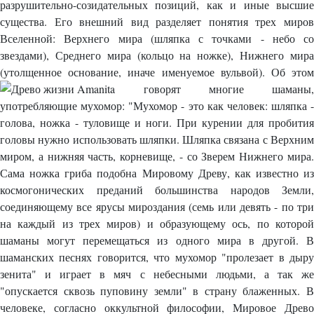
разрушительно-созидательных позиций, как и иные высшие
существа. Его внешний вид разделяет понятия трех миров
Вселенной: Верхнего мира (шляпка с точками - небо со
звездами), Среднего мира (кольцо на ножке), Нижнего мира
(утолщенное основание, иначе именуемое вульвой). Об этом
говорят многие
шаманы,
употребляющие мухомор: "Мухомор - это как человек: шляпка -
голова, ножка - туловище и ноги. При курении для пробития
головы нужно использовать шляпки. Шляпка связана с Верхним
миром, а нижняя часть, корневище, - со Зверем Нижнего мира.
Сама ножка гриба подобна Мировому Древу, как известно из
космогонических преданий большинства народов Земли,
соединяющему все ярусы мироздания (семь или девять - по три
на каждый из трех миров) и образующему ось, по которой
шаманы могут перемещаться из одного мира в другой. В
шаманских песнях говорится, что мухомор "пролезает в дыру
зенита" и играет в мяч с небесными людьми, а так же
"опускается сквозь пуповину земли" в страну блаженных. В
человеке, согласно оккультной философии, Мировое Древо