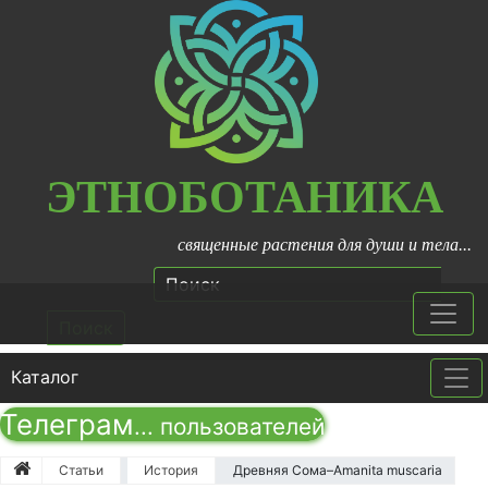
ЭТНОБОТАНИКА
священные растения для души и тела...
Поиск
Каталог
Tog
Телеграм
...
пользователей
Статьи
История
Древняя Сома–Amanita muscaria