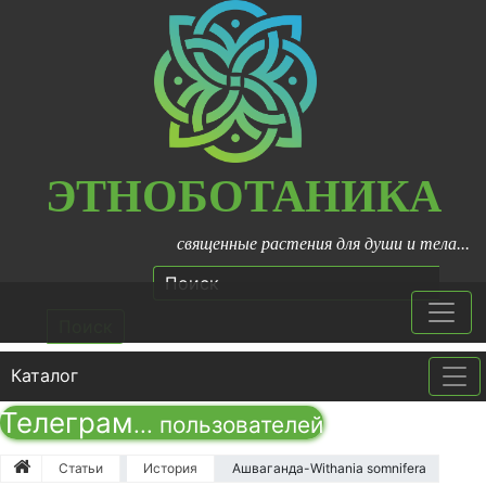
ЭТНОБОТАНИКА
священные растения для души и тела...
Поиск
Каталог
Tog
Телеграм
...
пользователей
Статьи
История
Ашваганда-Withania somnifera