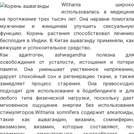
Withania широко
использовалась в медицине
на протяжение трех тысяч лет. Она наравне помогала
мужчинам и женщинам улучшить сексуальную
функцию. Корень растения способствовал лечению
бесплодия в Индии. В Китае ашваганду применяли, как
вяжущее и успокоительное средство.
Как адаптоген, ashwagandha полезна для
освобождения от усталости, истощения и потери
памяти. Она уменьшает умственное напряжение,
дарует спокойный сон и регенерацию ткани, а также
замедляет процесс старения. Она превосходно
подходит для использования в бодибилдинге и для
любого типа физической нагрузки, поскольку дает
мгновенное ощущение энергии без использования
стимуляторов.Withania somnifera содержит алкалоиды,
такие как ашвагандин, визанин, сомниферин.
визамозин, визамин, которые составляют, по-
видимому, замечательное многообразие ее