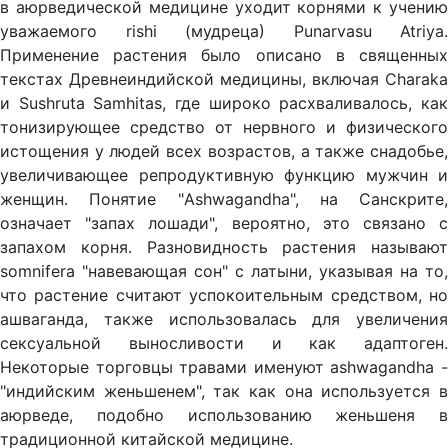
в аюрведической медицине уходит корнями к учению
уважаемого rishi (мудреца) Punarvasu Atriya.
Применение растения было описано в священных
текстах Древнеиндийской медицины, включая Charaka
и Sushruta Samhitas, где широко расхваливалось, как
тонизирующее средство от нервного и физического
истощения у людей всех возрастов, а также снадобье,
увеличивающее репродуктивную функцию мужчин и
женщин. Понятие "Ashwagandha", на Санскрите,
означает "запах лошади", вероятно, это связано с
запахом корня. Разновидность растения называют
somnifera "навевающая сон" с латыни, указывая на то,
что растение считают успокоительным средством, но
ашваганда, также использовалась для увеличения
сексуальной выносливости и как адаптоген.
Некоторые торговцы травами именуют ashwagandha -
"индийским женьшенем", так как она используется в
аюрведе, подобно использованию женьшеня в
традиционной китайской медицине.